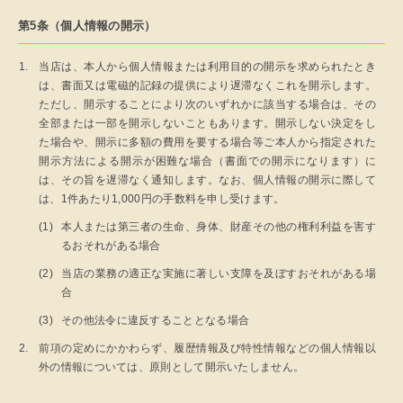
第5条（個人情報の開示）
当店は、本人から個人情報または利用目的の開示を求められたとき
は、書面又は電磁的記録の提供により遅滞なくこれを開示します。
ただし、開示することにより次のいずれかに該当する場合は、その
全部または一部を開示しないこともあります。開示しない決定をし
た場合や、開示に多額の費用を要する場合等ご本人から指定された
開示方法による開示が困難な場合（書面での開示になります）に
は、その旨を遅滞なく通知します。なお、個人情報の開示に際して
は、1件あたり1,000円の手数料を申し受けます。
本人または第三者の生命、身体、財産その他の権利利益を害す
るおそれがある場合
当店の業務の適正な実施に著しい支障を及ぼすおそれがある場
合
その他法令に違反することとなる場合
前項の定めにかかわらず、履歴情報及び特性情報などの個人情報以
外の情報については、原則として開示いたしません。